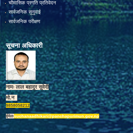
चौमासिक प्रगति प्रतिवेदन
सार्वजनिक सुनुवाई
सार्वजनिक परीक्षण
सूचना अधिकारी
नामः लाल बहादुर सुवेदी
मो.न
9858058212
ईमेलः
suchanaadhikari@panchapurimun.gov.np