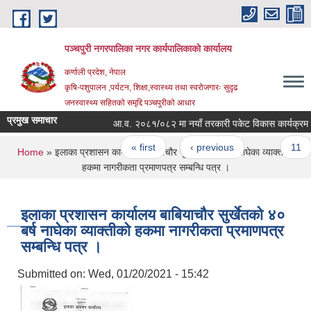
Skip to main content
पञ्चपुरी नगरपालिका नगर कार्यपालिकाको कार्यालय
कर्णाली प्रदेश, नेपाल
कृषि-पशुपालन ,पर्यटन, शिक्षा,स्वास्थ्य तथा स्वरोजगारः सुदृढ
जनस्वास्थ्य सहितको समृद्दि पञ्चपुरीको आधार
प्रमुख समाचार
आ.व. २०८१/०८२ मा नयाँ तरकारी पकेट विकास कार्यक्रम संचाल
Pages
« first
‹ previous
…
11
You are here
Home
» इलाका प्रशासन कार्यालय बाबियाचौर सुर्खेतकाे ४० बर्ष नाघेका व्याक्तीकाे
हकमा नागरीकता प्रमाणपत्र सम्बन्धि पत्र ।
इलाका प्रशासन कार्यालय बाबियाचौर सुर्खेतकाे ४०
बर्ष नाघेका व्याक्तीकाे हकमा नागरीकता प्रमाणपत्र
सम्बन्धि पत्र ।
Submitted on:
Wed, 01/20/2021 - 15:42