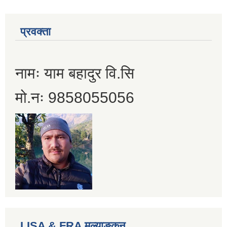
प्रवक्ता
नामः याम बहादुर वि.सि
मो.नः 9858055056
LISA & FRA मुल्याङ्कन