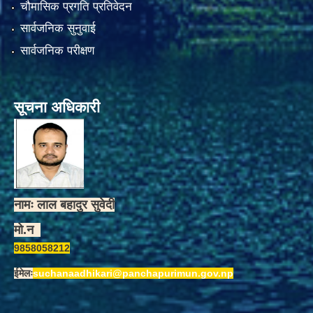
चौमासिक प्रगति प्रतिवेदन
सार्वजनिक सुनुवाई
सार्वजनिक परीक्षण
सूचना अधिकारी
नामः लाल बहादुर सुवेदी
मो.न
9858058212
ईमेलः
suchanaadhikari@panchapurimun.gov.np