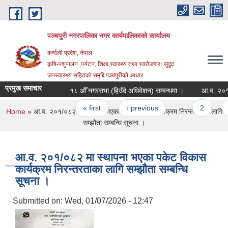
Skip to main content
पञ्चपुरी नगरपालिका नगर कार्यपालिकाको कार्यालय
कर्णाली प्रदेश, नेपाल
कृषि-पशुपालन ,पर्यटन, शिक्षा,स्वास्थ्य तथा स्वरोजगारः सुदृढ
जनस्वास्थ्य सहितको समृद्दि पञ्चपुरीको आधार
प्रमुख समाचार
१८ औँ नगरसभा (हिउँदे अधिवेशन) सम्बन्धमा ।
आ.व. २०१/०८२ मा
Pages
« first
‹ previous
…
2
3
You are here
Home
» आ.व. २०१/०८२ मा स्थापना भएका पकेट विकास कार्यक्रम निरन्तरताका लागि
सम्झाैता सम्बन्धि सूचना ।
आ.व. २०१/०८२ मा स्थापना भएका पकेट विकास
कार्यक्रम निरन्तरताका लागि सम्झाैता सम्बन्धि
सूचना ।
Submitted on:
Wed, 01/07/2026 - 12:47