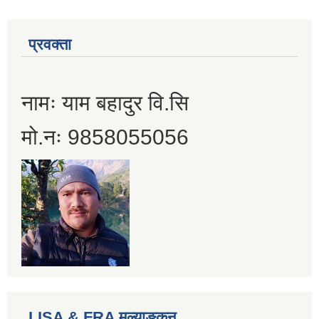
प्रवक्ता
नामः याम बहादुर वि.सि
मो.नः 9858055056
LISA & FRA मुल्याङ्कन