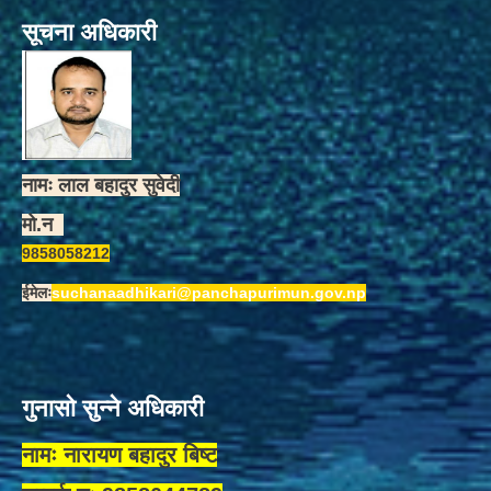
सूचना अधिकारी
नामः लाल बहादुर सुवेदी
मो.न
9858058212
ईमेलः
suchanaadhikari@panchapurimun.gov.np
गुनासो सुन्ने अधिकारी
नामः नारायण बहादुर बिष्ट