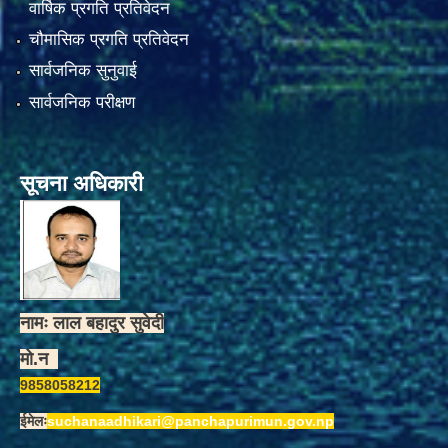
वार्षिक प्रगति प्रतिवेदन
चौमासिक प्रगति प्रतिवेदन
सार्वजनिक सुनुवाई
सार्वजनिक परीक्षण
सूचना अधिकारी
नामः लाल बहादुर सुवेदी
मो.न
9858058212
ईमेलः
suchanaadhikari@panchapurimun.gov.np