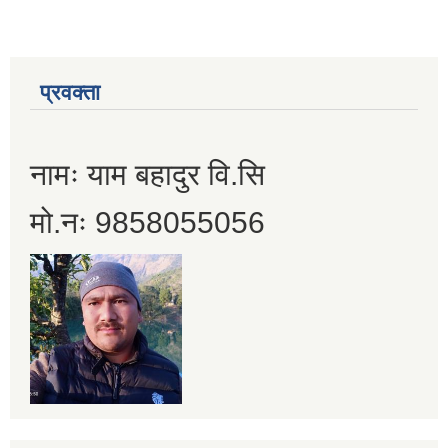
प्रवक्ता
नामः याम बहादुर वि.सि
मो.नः 9858055056