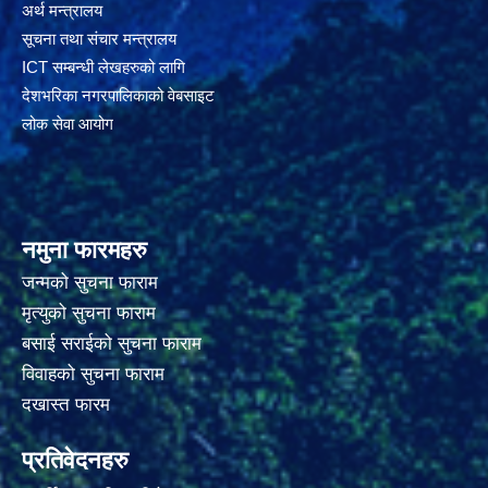
अर्थ मन्त्रालय
सूचना तथा संचार मन्त्रालय
ICT सम्बन्धी लेखहरुको लागि
देशभरिका नगरपालिकाको वेबसाइट
लोक सेवा आयोग
नमुना फारमहरु
जन्मको सुचना फाराम
मृत्युको सुचना फाराम
बसाई सराईको सुचना फाराम
विवाहको सुचना फाराम
दखास्त फारम
प्रतिवेदनहरु