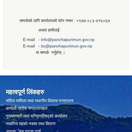
सम्पर्कको लागि कार्यालयको फोन नम्बर : +९७७-०८३‍-४१६०६७
अथवा हामीलाई
E-mail -
info@panchapurimun.gov.np
E-mail -
ito@panchapurimun.gov.np
मा सम्पर्क गर्नुहोस् ।
महत्वपूर्ण लिंकहरु
संघिय मामिला तथा स्थानीय विकास मन्त्रालय
कर्णाली प्रदेश मन्त्रालयहरु
मुख्यमन्त्री तथा मन्त्रिपरिषद्को कार्यालय
स्थानिय तहकाे नक्सा तथा विवरण
अनलार्इन घटना दर्ता