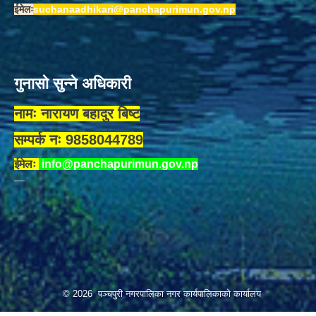
ईमेलः
suchanaadhikari@panchapurimun.gov.np
गुनासो सुन्ने अधिकारी
नामः नारायण बहादुर बिष्ट
सम्पर्क नः 9858044789
ईमेलः
info@panchapurimun.gov.np
© 2026 पञ्चपुरी नगरपालिका नगर कार्यपालिकाको कार्यालय