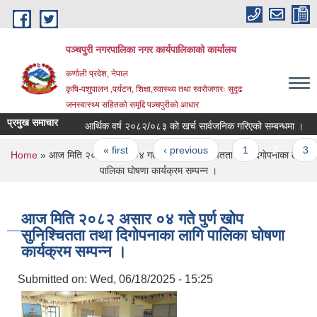
Skip to main content
पञ्चपुरी नगरपालिका नगर कार्यपालिकाको कार्यालय
कर्णाली प्रदेश, नेपाल
कृषि-पशुपालन ,पर्यटन, शिक्षा,स्वास्थ्य तथा स्वरोजगारः सुदृढ
जनस्वास्थ्य सहितको समृद्दि पञ्चपुरीको आधार
प्रमुख समाचार
आर्थिक वर्ष २०८२/०८३ को खर्च सार्वजनिक गरिएको सम्बन्धमा ।
Pages
« first
‹ previous
1
2
3
You are here
Home
» आज मिति २०८२ असार ०४ गते पुर्ण खाेप सुनिश्चितता तथा दिगाेपनाका लागि
पालिका घाेषणा कार्यक्रम सम्पन्न ।
आज मिति २०८२ असार ०४ गते पुर्ण खाेप
सुनिश्चितता तथा दिगाेपनाका लागि पालिका घाेषणा
कार्यक्रम सम्पन्न ।
Submitted on:
Wed, 06/18/2025 - 15:25