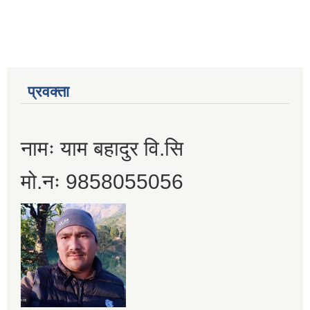
प्रवक्ता
नामः याम बहादुर वि.सि
मो.नः 9858055056