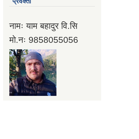
प्रवक्ता
नामः याम बहादुर वि.सि
मो.नः 9858055056