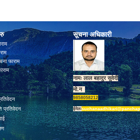
रु
सूचना अधिकारी
ाराम
ाराम
चना फाराम
फाराम
नामः लाल बहादुर सुवेदी
मो.न
9858058212
प्रतिवेदन
 प्रतिवेदन
ईमेलः
suchanaadhikari@panchap
वाई
्षण