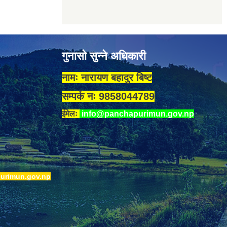
गुनासो सुन्ने अधिकारी
नामः नारायण बहादुर बिष्ट
सम्पर्क नः 9858044789
ईमेलः
info@panchapurimun.gov.np
urimun.gov.np